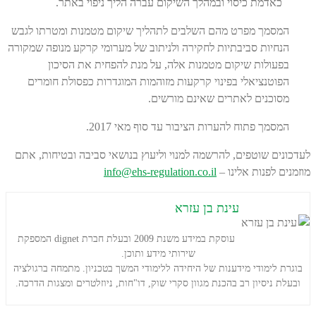
כאדמת כיסוי ובמהלך השיקום עברה הליך ניפוי באתר.
המסמך מפרט מהם השלבים לתהליך שיקום מטמנות ומטרתו לגבש
הנחיות סביבתיות לחקירה ולניתוב של מערומי קרקע מנופה שמקורה
בפעולות שיקום מטמנות אלה, על מנת להפחית את הסיכון
הפוטנציאלי בפינוי קרקעות מזוהמות המוגדרות כפסולת חומרים
מסוכנים לאתרים שאינם מורשים.
המסמך פתוח להערות הציבור עד סוף מאי 2017.
לעדכונים שוטפים, להרשמה למנוי וליעוץ בנושאי סביבה ובטיחות, אתם
מוזמנים לפנות אלינו –
info@ehs-regulation.co.il
עינת בן עזרא
עוסקת במידע משנת 2009 ובעלת חברת dignet המספקת
שירותי מידע ותוכן.
בוגרת לימודי מידענות של היחידה ללימודי המשך בטכניון. מתמחה ברגולציה
ובעלת ניסיון רב בהכנת מגוון סקרי שוק, דו"חות, ניוזלטרים ומצגות הדרכה.