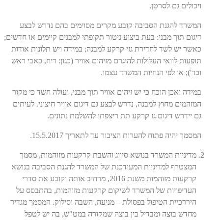
ויכולים גם לסרטן.
המשרד להגנת הסביבה קובע מקרים מסוימים בהם נדרש לבצע
דיגום תוך מבני: בעת ביצוע ניטור תקופתי למבנים קיימים או חדשים;
כאשר יש לשד לחדירת גזי קרקע למבנה; במידה ויש תלונות אודות
תופעות לוואי העלולות להיגרם מזיהום אוויר (כגון: ריח, כאבי ראש
וכד'); או לפי הנחיות המשרד עצמו.
במידה ואכן הוכח כי יש זיהום אוויר תוך מבני, ועולה חשד כי מקור
המזהמים מחוץ למבנה, נדרש לבצע גם דיגום אוויר חיצוני. לעיתים
גם יידרש דיגום גז קרקע תת ריצפתי להשלמת נתונים.
המסמך יהיה פתוח להערות הציבור עד לתאריך 15.5.2017.
מדיניות המשרד בנושא סיווג והשבת קרקעות מזוהמות, מסמך
המצטרף למדיניות המעודכנת של המשרד להגנת הסביבה בנושא
קרקעות מזוהמות משנת 2016, מרחיב אותה וקובע את סדרי
העדיפויות של המשרד לשיקום קרקעות מזוהמות, בהתבסס על
היררכיית הטיפול בפסולת – מניעה, השבה וסילוק. המסמך מגדיר
מחדש בוצה ומבדיל בין בוצה שמקורה במט"ש, בה יש לטפל