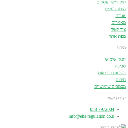
חוק רישוי עסקים
היתר רעלים
אודות
מאמרים
צור קשר
מפת אתר
מידע
תנאי שימוש
סביבה
בטיחות ובריאות
חירום
מסמכים שימושיים
יצירת קשר
058-7972004
info@ehs-regulation.co.il