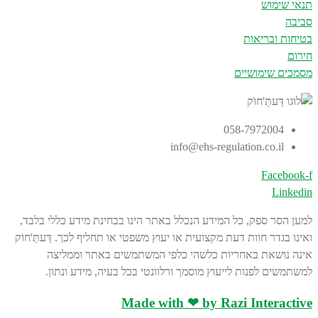
תנאי שימוש
סביבה
בטיחות ובריאות
חירום
מסמכים שימושיים
058-7972004
info@ehs-regulation.co.il
Facebook-f
Linkedin
למען הסר ספק, כל המידע הנכלל באתר הינו בבחינת מידע כללי בלבד,
ואינו בגדר חוות דעת מקצועית או יעוץ משפטי או תחליף לכך. דַּעתַּ'חוֹק
אינה נושאת באחריות כלשהי כלפי המשתמשים באתר וממליצה
למשתמשים לפנות לייעוץ מוסמך ורלוונטי בכל בעיה, מידע ונתון.
Made with ❤ by Razi Interactive