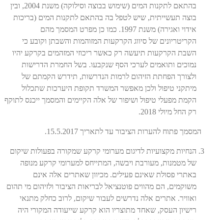
בהתאם לתקנות המים (שימוש בבוצה וסילוקה) משנת 2004, ובין
בוצה תעשייתית, שיש לטפל בה בהתאם לתקנות המים (בריכות
אידוי ואגירה) משנת 1997. כמו כן מפרט המסמך מהם
הקריטריונים של סיווג הקרקעות המזוהמות והשבתן וקובע כי
השבת הקרקעות תיעשה רק כאשר ריכוזי המזהמים בקרקע יהיו
נמוכים ותואמים לערכי הסף שנקבעו. בשל החמרת הדרישות
ולצורך הפחתת הזיהום לרמות הנדרשות, תידרש הקמתם של
מיתקני טיפול ולכן מאפשר המשרד תקופת היערכות שתכלול
הקמת מפעלי טיפול ושיפור של אלה הקיימים והמסמך ייכנס לתוקף
רק החל מיולי 2018.
המסמך פתוח להערות הציבור עד לתאריך 15.5.2017.
הנחיות מקצועיות לדיגום מערומי קרקע שמקורה בפעולות שיקום
של מטמנות, מעורבת ויבשה, המתייחס למערומי קרקע מנופה
באתרי פסולת שאינם פעילים. מכיוון שאתרים אלה אינם
משוקמים, הם מהווים פוטנציאל לבריאות הציבור ולזיהום מי תהום
ואוויר. אתרים אלה נדרשים לעבור שיקום, לרוב כחלק מתנאי
רישיון העסק, שאחד מתוצריו הוא קרקע שייעודה המקורי היה