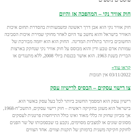
חוק אוויר נקי – המהפכה אז והיום
חוק אוויר נקי הוא אבן דרך ראשונה ומשמעותית בהסדרת תחום איכות
האוויר בישראל והוא נחשב עד היום לאחר מחוקי שמירת איכות הסביבה
החשובים ביותר בתולדות המדינה. החוק הוא הוא יוזמה מבורכת של
עמותת אדם טבע ודין והוא מבוסס על חוק אוויר נקי שנחקק בארצות
הברית בשנת 1963. הוא אושר בכנסת ביולי 2008, ללא מתנגדים או
קראו עוד»
03/11/2022
אין תגובות
צו רישוי עסקים – הבסיס לרישיון עסק
רישיון עסק הוא המסמך החשוב ביותר לכל בעל עסק באשר הוא.
בישראל הוא מעוגן בחקיקה ראשית – חוק רישוי עסקים, התשכ"ח-1968,
אך מכיוון שחוק זה כללי מאוד ואינו כולל התייחסות פרטנית לעסקים
מסוגים שונים או למצבים מסוימים, נקבע בו שבסמכותו של שר הפנים
לחוקק חקיקה משנית בדמותן של תקנות וצווים. אחד הצווים