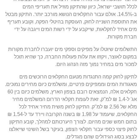
לכלל תושבי ישראל, כיוון שהתיקון מוזיל את תעריפי המים
ב-14.5%. אולם עבור החקלאים הנושא מורכב יותר. התיקון מבטל
את התוספת השנייה לחוק, העוסקת בהיטלי הפקה, וקובע תעריף
מים אחיד לחקלאות, שייקבע על ידי רשות המים וייגבה על ידי
חברת מקורות.
התשלומים שיוטלו על מפיקים וספקי מים יועברו לחברת מקורות
במקום לאוצר, ויקזזו את עלות פעולות החברה, כך שהיא תוכל
למכור מים במחיר נמוך מזה הנהוג היום.
לתיקון לחוק קמה התנגדות מטעם החקלאים הרוכשים מים
מאגודות המים וממפיקים פרטיים, ומשלמים כיום מחירים נמוכים.
חקלאים אלה, הנמצאים רובם בצפון הארץ, משלמים כיום בין 60
אג' ל-1.4 ₪ למ"ק, זאת לעומת חקלאי הדרום המשלמים מחיר
מלא של 2.56 ₪ למ"ק. התיקון לחוק משית מחיר אחיד לכל
החקלאים, שיעמוד על 1.98 ₪ בשנה הקרובה ויירד עד ל-1.54 ₪
בתום חמש שנים מהיום. לצורך היערכותם למהלך, קובע התיקון
לחוק פיצוי כספי עבור חקלאי הצפון, בעיקר בשל השינוי שייאלצו
לבצע בסוג הגידולים שהם מגדלים.