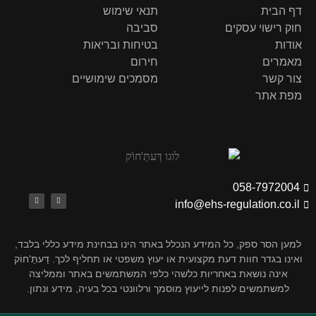
דף הבית
תנאי שימוש
חוק רישוי עסקים
סביבה
אודות
בטיחות ובריאות
מאמרים
חירום
צור קשר
מסמכים שימושיים
מפת אתר
058-7972004
info@ehs-regulation.co.il
למען הסר ספק, כל המידע הנכלל באתר הינו בבחינת מידע כללי בלבד,
ואינו בגדר חוות דעת מקצועית או יעוץ משפטי או תחליף לכך. דַּעתַּ'חוֹק
אינה נושאת באחריות כלשהי כלפי המשתמשים באתר וממליצה
למשתמשים לפנות לייעוץ מוסמך ורלוונטי בכל בעיה, מידע ונתון.