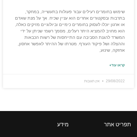
שימוש בחומרים רעילים עבור פעולות בתעשייה, במחקר,
בתרבות ובסקטורים אחרים הוא עניין שכיח. אך על מנת שאדם
או ארגון יוכלו לעסוק בחומרים כימיים וביולוגיים מזיקים כאלה,
הוא מחויב להמציא היתר רעלים, מסמך רשמי שניתן על ידי
המשרד להגנת הסביבה עם התייחסות של רשות הכבאות
וההצלה ושל פיקוד העורף. מטרתו של ההיתר לאפשר אחסון,
אחזקה, שינוע,
קראו עוד»
29/08/2022
אין תגובות
תפריט אתר
מידע