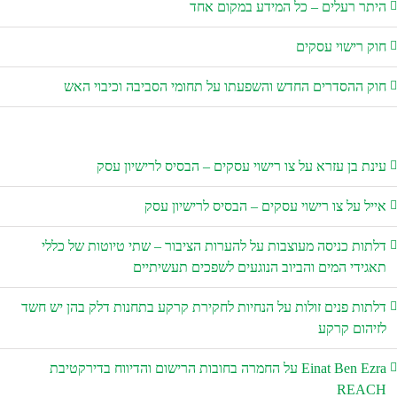
תר רעלים – כל המידע במקום אחד
ק רישוי עסקים
ק ההסדרים החדש והשפעתו על תחומי הסביבה וכיבוי האש
נת בן עזרא
על
צו רישוי עסקים – הבסיס לרישיון עסק
יל
על
צו רישוי עסקים – הבסיס לרישיון עסק
תות כניסה מעוצבות
על
להערות הציבור – שתי טיוטות של כללי
גידי המים והביוב הנוגעים לשפכים תעשיתיים
תות פנים זולות
על
הנחיות לחקירת קרקע בתחנות דלק בהן יש חשד
יהום קרקע
Einat Ben Ez
על
החמרה בחובות הרישום והדיווח בדירקטיבת
REAC