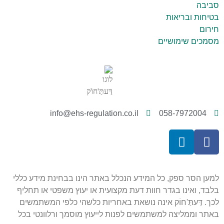
יבה
יחות ובריאות
רום
מכים שימושיים
info@ehs-regulation.co.il
058-7972004
ען הסר ספק, כל המידע הנכלל באתר הינו בבחינת מידע כללי
בד, ואינו בגדר חוות דעת מקצועית או יעוץ משפטי או תחליף
ך. דַּעתַּ'חוֹק אינה נושאת באחריות כלשהי כלפי המשתמשים
תר וממליצה למשתמשים לפנות לייעוץ מוסמך ורלוונטי בכל