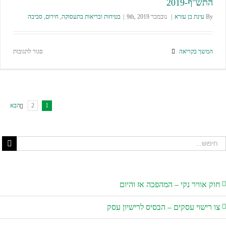
התש"ף-2019
By
עינת בן עזרא
|
נובמבר 9th, 2019
|
בטיחות ובריאות בתעסוקה
,
חירום
,
סביבה
המשך בקריאה
סגור לתגובות
1
2
הבא
ק אוויר נקי – המהפכה אז והיום
 רישוי עסקים – הבסיס לרישיון עסק