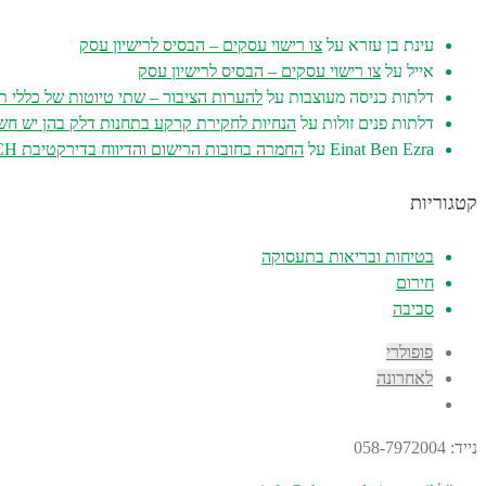
עינת בן עזרא
על
צו רישוי עסקים – הבסיס לרישיון עסק
אייל
על
צו רישוי עסקים – הבסיס לרישיון עסק
דלתות כניסה מעוצבות
על
להערות הציבור – שתי טיוטות של כללי ת
דלתות פנים זולות
על
הנחיות לחקירת קרקע בתחנות דלק בהן יש חש
Einat Ben Ezra
על
החמרה בחובות הרישום והדיווח בדירקטיבת REACH
קטגוריות
בטיחות ובריאות בתעסוקה
חירום
סביבה
פופולרי
לאחרונה
נייד: 058-7972004