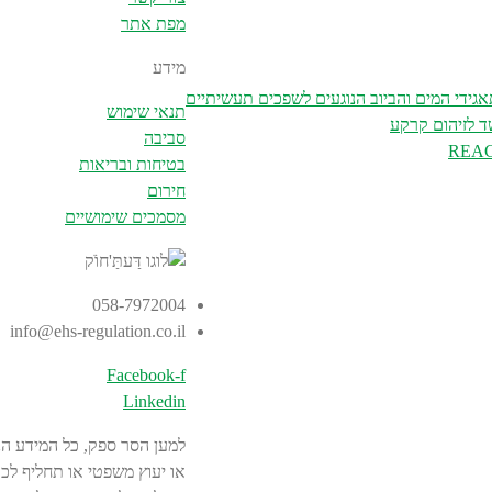
מפת אתר
מידע
אגידי המים והביוב הנוגעים לשפכים תעשיתיים
תנאי שימוש
ד לזיהום קרקע
סביבה
בטיחות ובריאות
חירום
מסמכים שימושיים
058-7972004
info@ehs-regulation.co.il
Facebook-f
Linkedin
למען הסר ספק, כל המידע הנכ
או יעוץ משפטי או תחליף לכך