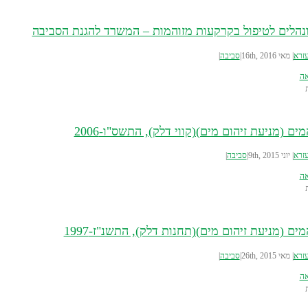
ונהלים לטיפול בקרקעות מזוהמות – המשרד להגנת הסביבה
עזרא
|
מאי 16th, 2016
|
סביבה
|
אה
ים (מניעת זיהום מים)(קווי דלק), התשס"ו-2006
עזרא
|
יוני 9th, 2015
|
סביבה
|
אה
ים (מניעת זיהום מים)(תחנות דלק), התשנ"ז-1997
עזרא
|
מאי 26th, 2015
|
סביבה
|
אה