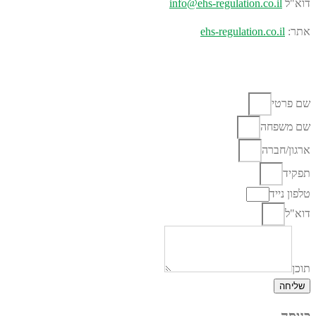
דוא"ל
info@ehs-regulation.co.il
אתר:
ehs-regulation.co.il
שם פרטי
שם משפחה
ארגון/חברה
תפקיד
טלפון נייד
דוא"ל
תוכן
שליחה