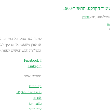
מור הקרקע, התש"ך-1960
פריל 25th, 2015
|
סביבה
|
אה
למען הסר ספק, כל המידע הנכ
או יעוץ משפטי או תחליף לכך
וממליצה למשתמשים לפנות ליי
Facebook-f
Linkedin
תפריט אתר
דף הבית
חוק רישוי עסקים
אודות
מאמרים
צור קשר