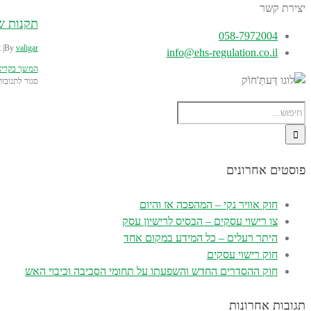
יצירת קשר
תקנות שי
058-7972004
valigar
By
|
א
info@ehs-regulation.co.il
המשך בקרי
סגור לתגובות
פוסטים אחרונים
חוק אוויר נקי – המהפכה אז והיום
צו רישוי עסקים – הבסיס לרישיון עסק
היתר רעלים – כל המידע במקום אחד
חוק רישוי עסקים
חוק ההסדרים החדש והשפעתו על תחומי הסביבה וכיבוי האש
תגובות אחרונות