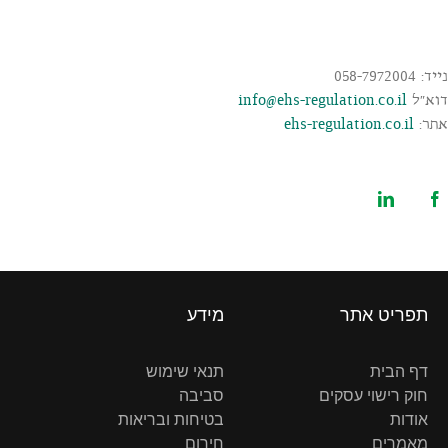
058-79
"ל
info@ehs-regulation.co.il
:
ehs-regulation.co.il
תפריט אתר
מידע
דף הבית
תנאי שימוש
חוק רישוי עסקים
סביבה
אודות
בטיחות ובריאות
מאמרים
חירום