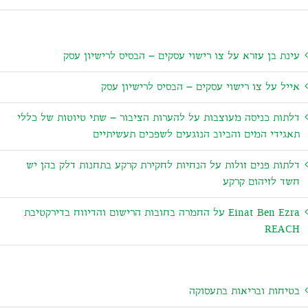
נת בן עזרא
על
צו רישוי עסקים – הבסיס לרישיון עסק
יל
על
צו רישוי עסקים – הבסיס לרישיון עסק
תות כניסה מעוצבות
על
להערות הציבור – שתי טיוטות של כללי
גידי המים והביוב הנוגעים לשפכים תעשיתיים
תות פנים זולות
על
הנחיות לחקירת קרקע בתחנות דלק בהן יש
ד לזיהום קרקע
Einat Ben Ez
על
החמרה בחובות הרישום והדיווח בדירקטיבת
REAC
יחות ובריאות בתעסוקה