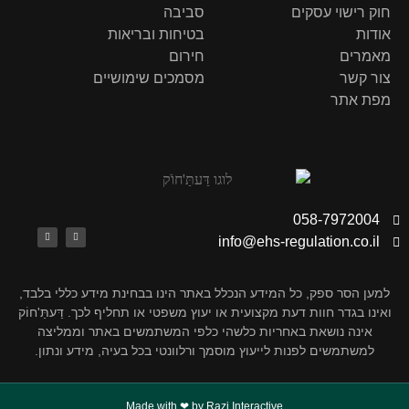
חוק רישוי עסקים
סביבה
אודות
בטיחות ובריאות
מאמרים
חירום
צור קשר
מסמכים שימושיים
מפת אתר
058-7972004
info@ehs-regulation.co.il
למען הסר ספק, כל המידע הנכלל באתר הינו בבחינת מידע כללי בלבד,
ואינו בגדר חוות דעת מקצועית או יעוץ משפטי או תחליף לכך. דַּעתַּ'חוֹק
אינה נושאת באחריות כלשהי כלפי המשתמשים באתר וממליצה
למשתמשים לפנות לייעוץ מוסמך ורלוונטי בכל בעיה, מידע ונתון.
Made with ❤ by Razi Interactive