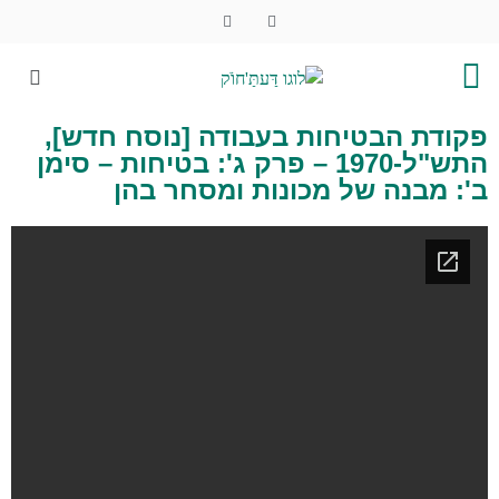
פקודת הבטיחות בעבודה [נוסח חדש],
התש"ל-1970 – פרק ג': בטיחות – סימן
ב': מבנה של מכונות ומסחר בהן