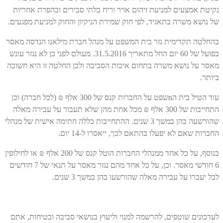
נקיטת אמצעים למניעת זיהום אויר וריח בלתי סבירים ובהפרת אחריות
של נושא משרה בתאגיד, לפי חוק שמירת הניקיון והחוק למניעת מפגעים.
בהחלטה תקדימית גזר בית המשפט על מנהל חברת מילאנו הנדסה מאסר
בפועל של 60 יום החל מתאריך 31.5.2016. מעולם לפני כן לא נגזר עונש
מאסר על נושא משרה בתחום איכות הסביבה ולכן החלטה זו היא חשובה
ביותר.
עוד הטיל בית הnשפט על החברות קנס של 300 אלף ₪ (לכל חברה) וכן
התחייבות של 300 אלף ₪ מכל אחת מהן שלא תעבור על עבירה מאלה
שהורשעה בהן במשך 3 שנים. ההתחייבות כללה חתימה אישית של מנהלי
החברות שאם לא יפעלו בהתאם לכך, ייאסרו ל-14 יום.
בנוסף, על כל אחד ממנהלי החברות הוטל קנס של 200 אלף ₪ או לחילופין
6 חודשי מאסר. וכן, על כל אחד מהם נגזר מאסר על תנאי של 7 חודשים
לבל יעברו על עבירה מאלה שהורשעו בהן במשך 3 שנים.
לעדכונים שוטפים, להרשמה למנוי וליעוץ בנושאי סביבה ובטיחות, אתם