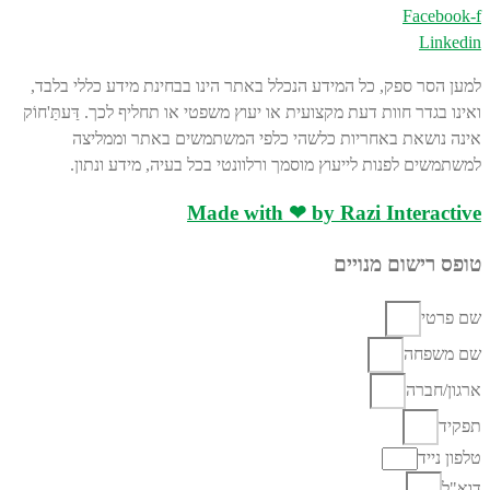
Facebook-f
Linkedin
למען הסר ספק, כל המידע הנכלל באתר הינו בבחינת מידע כללי בלבד,
ואינו בגדר חוות דעת מקצועית או יעוץ משפטי או תחליף לכך. דַּעתַּ'חוֹק
אינה נושאת באחריות כלשהי כלפי המשתמשים באתר וממליצה
למשתמשים לפנות לייעוץ מוסמך ורלוונטי בכל בעיה, מידע ונתון.
Made with ❤ by Razi Interactive
טופס רישום מנויים
שם פרטי
שם משפחה
ארגון/חברה
תפקיד
טלפון נייד
דוא"ל