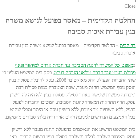
Close
החלטה תקדימית – מאסר בפועל לנושא משרה
בגין עבירת איכות סביבה
דף הבית
»
החלטה תקדימית – מאסר בפועל לנושא משרה בגין עבירת
איכות סביבה
ב
משפט של המשרד להגנת הסביבה נגד חברת ארזים למיחזור ופינוי
פסולת בע"מ ונגד חברת מילאנו הנדסה בע"מ
, פסק בית המשפט העליון כי
שתי החברות הפעילו, החל מאוקטובר 2006, עסק להובלת פסולת בניין
ועסק נוסף המשמש תחנת מעבר, שבה הצטברה כמות פסולת רבה
ומבחינה מעשית שימשה כאתר לסילוק פסולת בניין ולא היה לה רישיון
עסק. חרף התראות המשרד להגנת הסביבה, המשיכו החברות לפעול
כרגיל, ללא תשתיות מתאימות, ללא רישיון עסק או היתר ומבלי לנקוט
בכל האמצעים הנדרשים למניעת זיהום אויר וריח בלתי סבירים מהמקום.
בית המשפט הרשיע את הנאשמים בהפעלת תחנת מעבר ללא רישיון
עסק, באיסור השלכת לכלוך והשלכת פסולת בניין ברשות הרבים, באי