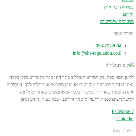
בטיחות ובריאות
חירום
מסמכים שימושיים
יצירת קשר
058-7972004
info@ehs-regulation.co.il
למען הסר ספק, כל המידע הנכלל באתר הינו בבחינת מידע כללי בלבד,
ואינו בגדר חוות דעת מקצועית או יעוץ משפטי או תחליף לכך. דַּעתַּ'חוֹק
אינה נושאת באחריות כלשהי כלפי המשתמשים באתר וממליצה
למשתמשים לפנות לייעוץ מוסמך ורלוונטי בכל בעיה, מידע ונתון.
Facebook-f
Linkedin
תפריט אתר