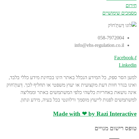
חירום
מסמכים שימושיים
058-7972004
info@ehs-regulation.co.il
Facebook-f
Linkedin
למען הסר ספק, כל המידע הנכלל באתר הינו בבחינת מידע כללי בלבד,
ואינו בגדר חוות דעת מקצועית או יעוץ משפטי או תחליף לכך. דַּעתַּ'חוֹק
אינה נושאת באחריות כלשהי כלפי המשתמשים באתר וממליצה
למשתמשים לפנות לייעוץ מוסמך ורלוונטי בכל בעיה, מידע ונתון.
Made with ❤ by Razi Interactive
טופס רישום מנויים