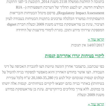
בתגובה ל החלטת ממשלה 2118 משנת 2014, הקובעת כי לפני התקנת
רגולציה חדשה, יש לבצע תהליך של הערכת השפעותיה (RIA –
Regulatory Impact Assessment), פרסם מינהל הבטיחות והבריאות
התעסוקתית במשרד הכלכלה עדכונים בתקנות הבטיחות בעבודה לעיון
הציבור, עינת בן עזראעוסקת במידע משנת 2009 ובעלת חברת dignet
המספקת שירותי מידע ותוכן. בוגרת לימודי מידענות של היחידה
קראו עוד »
14/07/2017
אין תגובות
ליקויי בטיחות יגררו אחריהם קנסות
כפי שכתבנו, בדצמבר אחרון הוגשה טיוטת הצו להגברת האכיפה על דיני
העבודה. הצו אושר בחודש האחרון והוא מאפשר למפקחי בנייה להטיל על
קבלנים קנסות שגובהם יכול לנוע בין 20,160-35,280 ש"ח (לכל עבירת
בטיחות!) באתרי בנייה בהם יימצאו ליקויים בטיחותיים. קנסות אלה יושתו
בו במקום, ללא צורך בהליכים בירוקרטיים. עינת בן עזראעוסקת במידע
משנת 2009 ובעלת
קראו עוד »