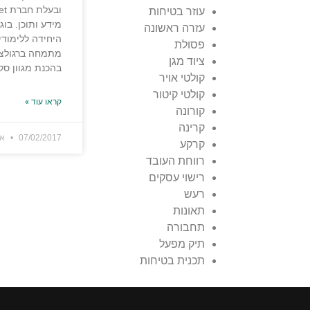
עוזר בטיחות
מידע ותוכן. בוג
עזרה ראשונה
היחידה ללימודי
פסולת
מתמחה ברגולציה
ציוד מגן
בהכנת מגוון סק
קולטי אויר
קולטי קיטור
קראו עוד »
קורונה
קרינה
07/02/2017
אי
קרקע
רווחת העובד
רישוי עסקים
רעש
תאונות
תחבורה
תיק מפעל
תכנית בטיחות