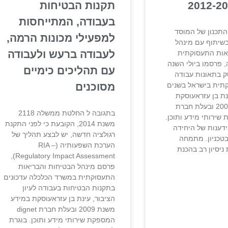
תקנות הבטיחות
בעבודה, המתייחסות
התכנון של המוסד
למפעילי מכונות הרמה,
בשיתוף עם מינהל
לעבודה ברעש ולעבודה
אות התעסוקתית
 פרסמו ביולי השנה
עם תהליכים כימיים
ק בתאונות עבודה
תית בישראל בשנים
מסוכנים
2012. עינת בן עזראעוסקת
במידע משנת 2009 ובעלת חברת
בתגובה ל החלטת ממשלה 2118
פקת שירותי מידע ותוכן.
משנת 2014, הקובעת כי לפני התקנת
ידענות של היחידה
רגולציה חדשה, יש לבצע תהליך של
בטכניון. מתמחה
הערכת השפעותיה (RIA –
ניסיון רב בהכנת
Regulatory Impact Assessment),
פרסם מינהל הבטיחות והבריאות
התעסוקתית במשרד הכלכלה עדכונים
בתקנות הבטיחות בעבודה לעיון
הציבור, עינת בן עזראעוסקת במידע
משנת 2009 ובעלת חברת dignet
המספקת שירותי מידע ותוכן. בוגרת