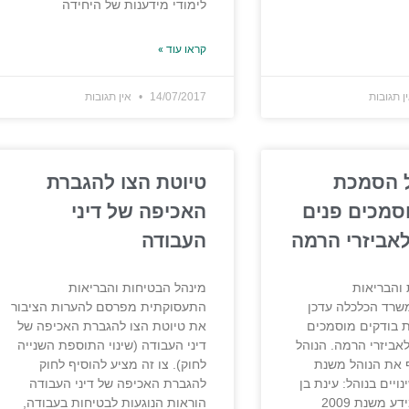
לימודי מידענות של היחידה
קראו עוד »
ן תגובות
14/07/2017
אין תגובות
ל הסמכת
טיוטת הצו להגברת
סמכים פנים
האכיפה של דיני
אביזרי הרמה
העבודה
 והבריאות
מינהל הבטיחות והבריאות
רד הכלכלה עדכן
התעסוקתית מפרסם להערות הציבור
 בודקים מוסמכים
את טיוטת הצו להגברת האכיפה של
אביזרי הרמה. הנוהל
דיני העבודה (שינוי התוספת השנייה
 את הנוהל משנת
לחוק). צו זה מציע להוסיף לחוק
השינויים בנוהל: עינת בן
להגברת האכיפה של דיני העבודה
עזראעוסקת במידע משנת 2009
הוראות הנוגעות לבטיחות בעבודה,