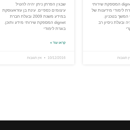
ובעלת חברת dignet המספקת שירותי
שבגין הפרתן ניתן יהיה להטיל
רת לימודי מידענות של
עיצומים כספיים. עינת בן עזראעוסקת
 המשך בטכניון.
במידע משנת 2009 ובעלת חברת
 ובעלת ניסיון רב
dignet המספקת שירותי מידע ותוכן.
רי
בוגרת לימודי
קראו עוד »
ן תגובות
10/12/2016
אין תגובות