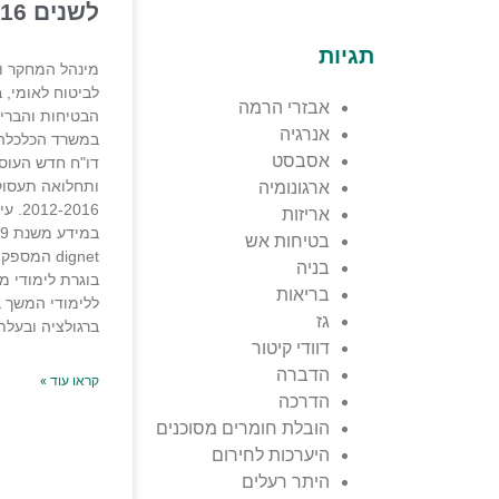
לשנים 2012-2016
תגיות
מינהל המחקר ו
לביטוח לאומי, 
אבזרי הרמה
הבטיחות והברי
אנרגיה
במשרד הכלכלה,
אסבסט
דו"ח חדש העוס
ותחלואה תעסוק
ארגונומיה
-2016
אריזות
בטיחות אש
dignet המס
בניה
בוגרת לימודי מ
בריאות
ללימודי המשך 
גז
ברגולציה ובעלת 
דוודי קיטור
הדברה
קראו עוד »
הדרכה
הובלת חומרים מסוכנים
היערכות לחירום
היתר רעלים