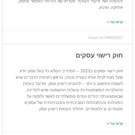
וההצלה ושל פיקוד העורף. מטרתו של ההיתר לאפשר אחסון,
אחזקה, שינוע,
קראו עוד »
29/08/2022
אין תגובות
חוק רישוי עסקים
חוק רישוי עסקים ב2023 – המדריך המלא כל בעל עסק יודע
שעל מנת לנהל אותו בצורה נכונה, בראש רשימת הדברים שיש
לעשות והחשוב ביותר – להוציא רישיון עסק. מדובר באחת
הרגולציות המשמעותיות ובעלות ההשפעה שיש למדינה,
שבאמצעותה יכולים גופים ממשלתיים לאשר ולפקח על
הפעילות וההתנהלות הסביבתית והבטיחותית של עסקים
מקומיים ובינלאומיים. תהליך הוצאת רישיון עסק
קראו עוד »