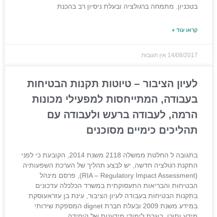
בטכניון. מתמחה ברגולציה ובעלת ניסיון רב בהכנת
קראו עוד »
14/08/2017
אין תגובות
לעיון הציבור – טיוטות תקנות הבטיחות
בעבודה, המתייחסות למפעילי מכונות
הרמה, לעבודה ברעש ולעבודה עם
תהליכים כימיים מסוכנים
בתגובה ל החלטת ממשלה 2118 משנת 2014, הקובעת כי לפני
התקנת רגולציה חדשה, יש לבצע תהליך של הערכת השפעותיה
(RIA – Regulatory Impact Assessment), פרסם מינהל
הבטיחות והבריאות התעסוקתית במשרד הכלכלה עדכונים
בתקנות הבטיחות בעבודה לעיון הציבור, עינת בן עזראעוסקת
במידע משנת 2009 ובעלת חברת dignet המספקת שירותי
מידע ותוכן. בוגרת לימודי מידענות של היחידה